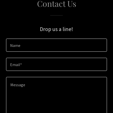
Contact Us
Drop us a line!
Name
Email*